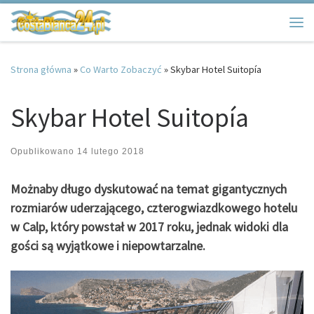
Przejdź do treści
Me
Strona główna
»
Co Warto Zobaczyć
»
Skybar Hotel Suitopía
Skybar Hotel Suitopía
Opublikowano
14 lutego 2018
Możnaby długo dyskutować na temat gigantycznych
rozmiarów uderzającego, czterogwiazdkowego hotelu
w Calp, który powstał w 2017 roku, jednak widoki dla
gości są wyjątkowe i niepowtarzalne.