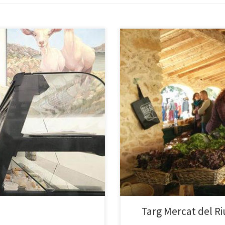
 autentyczny ser ze świeżego
Mało który targ nad wybrzeżem jes
 – Liliane Gut całym swoim sercem
niedzieli od godziny 18:00 do 23
niegdyś suszono […]
Targ Mercat del R