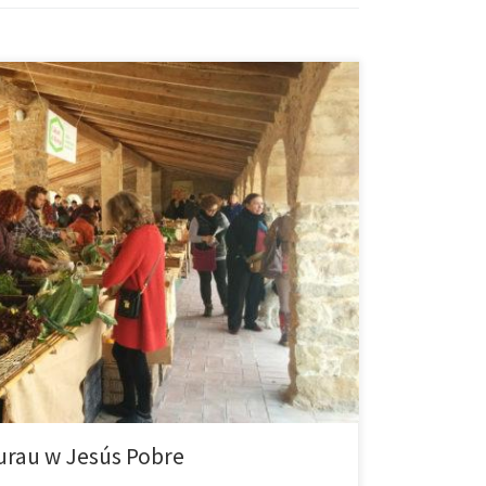
t tak autentyczny jak ten. Latem targ czynny jest co
:00 i znajduje się pod starym budynkiem, gdzie
iurau w Jesús Pobre