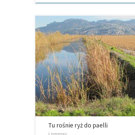
Całkiem na północy Marina Alta znajdują się dwie małe
Nie na darmo wielu Niemców właśnie ten teren wybrał
dala […]
Tu rośnie ryż do paelli
1 komentarz