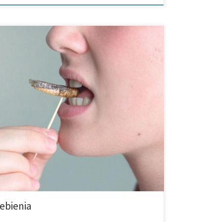
ack z konikiem polnym? Eksperci bowiem
y to żywność przyszłości. W wielu krajach na całym
nnego jadłospisu. […]
ebienia