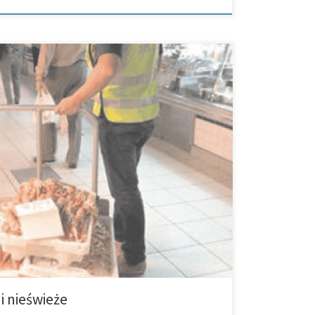
arketów w Alicante oraz na wyspie Tabarca
morza. Dokładnie mówiąc 26 kilogramów
 skrzynek owoców morza, 13 kilogramów tuńczyka, […]
i nieświeże