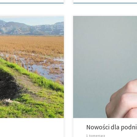
 gminy Els Poblets oraz Pego.
Może ma ktoś ochotę na mały sn
o sobie na swój drugi dom. Z
przypuszczają, że jadalne insekt
świecie owady należą do codzie
Nowości dla podni
1 komentarz