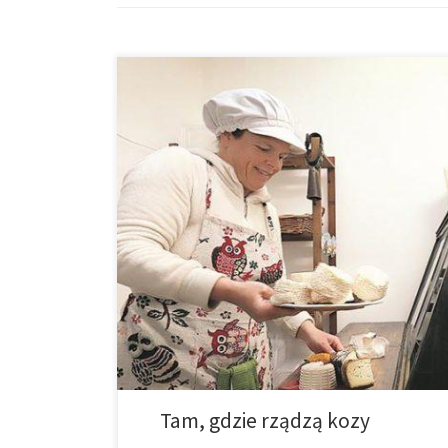
Szwajcarka Lili Gut w swoim zakładzie w Tibi wyrabia
mleka. Całej sztuki nauczyła się z dwóch książek. Tibi
za pomocą […]
Tam, gdzie rządzą kozy