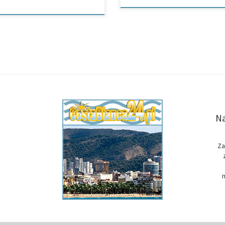
Na
Za
n