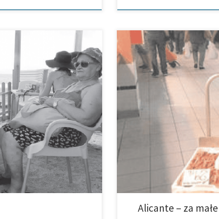
Guardia Civil w jednym z superm
a ludzi, ale i też dla ich pupili.
zarekwirowała ryby oraz owoce 
biera się z psem na spacer, […]
zanieczyszczonych ryb, dziesięć
Alicante – za małe 