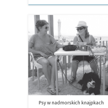
Lokal w Alicante oferuje miejsce oraz potrawy nie tylko dl
Wielu właścicieli zwierząt musi podjąć decyzję, czy wy
Psy w nadmorskich knajpkach