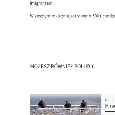
imigrantami.
W zeszłym roku zarejestrowano 500 uchodźc
MOŻESZ RÓWNIEŻ POLUBIĆ
Opub
Mira