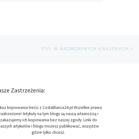
Na
TÓW
PSY W NADMORSKICH KNAJPKACH
sze Zastrzeżenia:
kaz kopiowania treści z CostaBlanca24.pl Wszelkie prawa
zastrzeżone! Artykuły na tym blogu są naszą własnością i
zakazujemy ich kopiowania bez naszej zgody. Linki do
aszych artykułów i blogu możesz publikować, wszędzie
gdzie tylko chcesz.