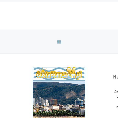
POWRÓT DO LISTY POS
Na
Za
n