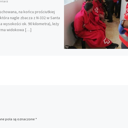
ntarz
schowana, na końcu prościutkiej
 która nagle zbacza z N-332 w Santa
na wysokości ok. 90 kilometra), leży
orma widokowa […]
e pola są oznaczone
*