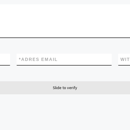
*
ADRES EMAIL
WI
Slide to verify