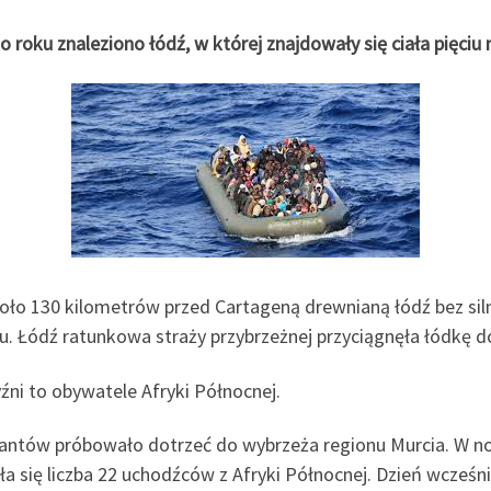
oku znaleziono łódź, w której znajdowały się ciała pięciu 
ło 130 kilometrów przed Cartageną drewnianą łódź bez silnik
u. Łódź ratunkowa straży przybrzeżnej przyciągnęła łódkę d
ni to obywatele Afryki Północnej.
grantów próbowało dotrzeć do wybrzeża regionu Murcia. W n
ła się liczba 22 uchodźców z Afryki Północnej. Dzień wcze