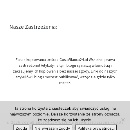
Nasze Zastrzeżenia:
Zakaz kopiowania treści z CostaBlanca24.pl Wszelkie prawa
zastrzeżone! Artykuły na tym blogu są naszą własnością i
zakazujemy ich kopiowania bez naszej zgody. Linki do naszych
artykułów i blogu możesz publikować, wszędzie gdzie tylko
chcesz.
Ta strona korzysta z ciasteczek aby świadczyć usługi na
najwyższym poziomie. Dalsze korzystanie ze strony oznacza,
że zgadzasz się na ich użycie.
© 2026
CostaBlanca24.pl
– Wszelkie prawa zastrzeżone
- Costa
Blanca w Hiszpanii, przydatne informacje.
Zgoda
Nie wyrażam zgody
Polityka prywatności