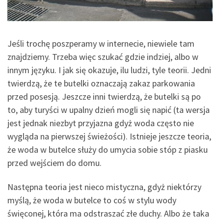
Jeśli trochę poszperamy w internecie, niewiele tam
znajdziemy. Trzeba więc szukać gdzie indziej, albo w
innym języku. I jak się okazuje, ilu ludzi, tyle teorii. Jedni
twierdzą, że te butelki oznaczają zakaz parkowania
przed posesją. Jeszcze inni twierdzą, że butelki są po
to, aby turyści w upalny dzień mogli się napić (ta wersja
jest jednak niezbyt przyjazna gdyż woda często nie
wygląda na pierwszej świeżości). Istnieje jeszcze teoria,
że woda w butelce służy do umycia sobie stóp z piasku
przed wejściem do domu.
Następna teoria jest nieco mistyczna, gdyż niektórzy
myślą, że woda w butelce to coś w stylu wody
święconej, która ma odstraszać złe duchy. Albo że taka