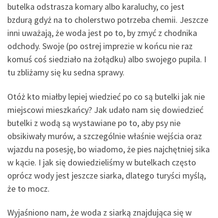
butelka odstrasza komary albo karaluchy, co jest
bzdurą gdyż na to cholerstwo potrzeba chemii. Jeszcze
inni uważają, że woda jest po to, by zmyć z chodnika
odchody. Swoje (po ostrej imprezie w końcu nie raz
komuś coś siedziało na żołądku) albo swojego pupila. I
tu zbliżamy się ku sedna sprawy.
Otóż kto miałby lepiej wiedzieć po co są butelki jak nie
miejscowi mieszkańcy? Jak udało nam się dowiedzieć
butelki z wodą są wystawiane po to, aby psy nie
obsikiwały murów, a szczególnie właśnie wejścia oraz
wjazdu na posesję, bo wiadomo, że pies najchętniej sika
w kącie. I jak się dowiedzieliśmy w butelkach często
oprócz wody jest jeszcze siarka, dlatego turyści myślą,
że to mocz.
Wyjaśniono nam, że woda z siarką znajdująca się w