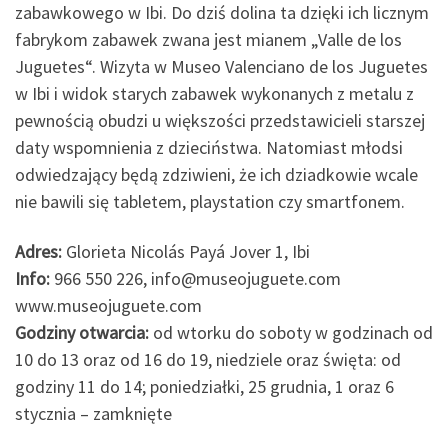
zabawkowego w Ibi. Do dziś dolina ta dzięki ich licznym
fabrykom zabawek zwana jest mianem „Valle de los
Juguetes“. Wizyta w Museo Valenciano de los Juguetes
w Ibi i widok starych zabawek wykonanych z metalu z
pewnością obudzi u większości przedstawicieli starszej
daty wspomnienia z dzieciństwa. Natomiast młodsi
odwiedzający będą zdziwieni, że ich dziadkowie wcale
nie bawili się tabletem, playstation czy smartfonem.
Adres:
Glorieta Nicolás Payá Jover 1, Ibi
Info:
966 550 226, info@museojuguete.com
www.museojuguete.com
Godziny otwarcia:
od wtorku do soboty w godzinach od
10 do 13 oraz od 16 do 19, niedziele oraz święta: od
godziny 11 do 14; poniedziałki, 25 grudnia, 1 oraz 6
stycznia – zamknięte