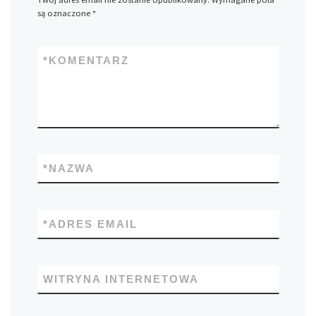
są oznaczone
*
*
KOMENTARZ
*
NAZWA
*
ADRES EMAIL
WITRYNA INTERNETOWA