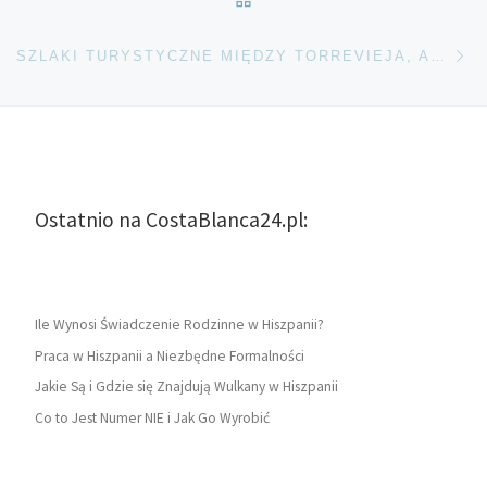
Na
SZLAKI TURYSTYCZNE MIĘDZY TORREVIEJA, ALICANTE I MURCIA
Ostatnio na CostaBlanca24.pl:
Ile Wynosi Świadczenie Rodzinne w Hiszpanii?
Praca w Hiszpanii a Niezbędne Formalności
Jakie Są i Gdzie się Znajdują Wulkany w Hiszpanii
Co to Jest Numer NIE i Jak Go Wyrobić