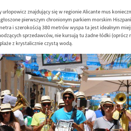
 urlopowicz znajdujący się w regionie Alicante mus koniecz
y ogłoszone pierwszym chronionym parkiem morskim Hiszpani
ometra i szerokością 380 metrów wyspa ta jest idealnym miej
hodzących sprzedawców, nie kursują tu żadne łódki (oprócz 
plaże z krystalicznie czystą wodą.