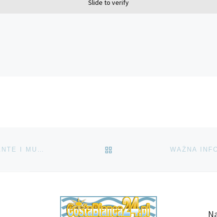
Slide to verify
POWRÓT DO LISTY POS
SZLAKI TURYSTYCZNE MIĘDZY TORREVIEJA, ALICANTE I MURCIA
Na