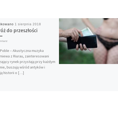
likowano
1 sierpnia 2018
óż do przeszłości
ntarz
 Poble – Akustyczna muzyka
iewa z Riurau, zainteresowani
ający rynek przystają przy każdym
nie, buszują wśród antyków i
ją historii o […]