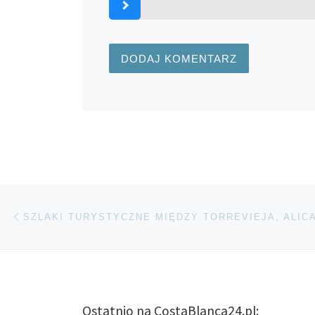
Nawigacja wpisu
Poprzedni wpis
Ostatnio na CostaBlanca24.pl: