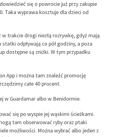
 dowiedzieć się o powrocie już przy zakupie
0. Taka wyprawa kosztuje dla dzieci od
 w trakcie drogi niezłą rozrywkę, gdyż mają
statki odpływają co pół godziny, a poza
grup dostępne są zniżki. W tym przypadku
pon App i można tam znaleźć promocję
zczędzimy całe 40 procent.
znej w Guardamar albo w Benidormie.
ować się po wyspie jej wąskimi ścieżkami.
ry mogą tam obserwować ryby oraz ptaki
iele możliwości. Można wybrać albo jeden z