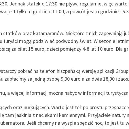
8:30. Jednak statek o 17:30 nie pływa regularnie, więc warto
jest tylko o godzinie 11:00, a powrót jest o godzinie 16:3
h statków oraz katamaranów. Niektóre z nich zapewniają już
u turyści mogą podziwiać podwodny świat. W sezonie letnim 
płacą za bilet 15 euro, dzieci pomiędzy 4-8 lat 10 euro. Dla 
starczy pobrać na telefon hiszpańską wersję aplikacji Grou
u zapłacimy za jedną osobę 9,90 euro a za dwie 18,90 i zaos
rmu, a więcej informacji można nabyć w informacji turystyc
ących oraz nurkujących. Warto jest też po prostu przespacer
 się tam jaskinia z naciekami kamiennymi. Przyjaciele natu
rnatora. Jeśli chcemy na wyspie spędzić noc, to jest tu w