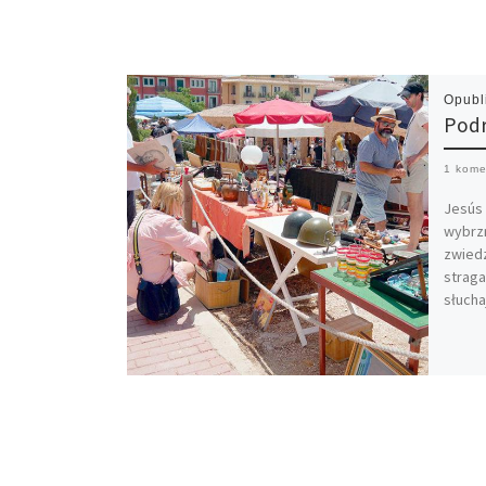
Opub
Podr
1 kome
Jesús
wybrzm
zwiedz
straga
słucha