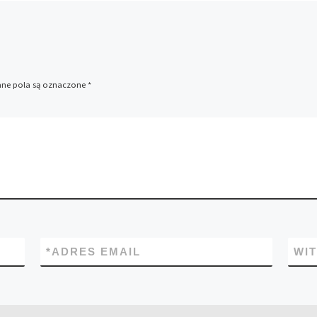
e pola są oznaczone
*
*
ADRES EMAIL
WI