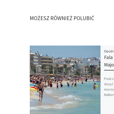
MOŻESZ RÓWNIEŻ POLUBIĆ
Opub
Fala
Majo
Podcza
dosyć 
mocno
Mallor