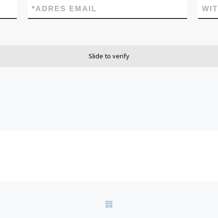
*
ADRES EMAIL
WI
Slide to verify
POWRÓT DO LISTY POS