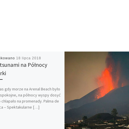
likowano
18 lipca 2018
 tsunami na Północy
rki
s gdy morze na Arenal Beach było
spokojne, na północy wyspy dosyć
 chlapało na promenady. Palma de
ca – Spektakularne […]