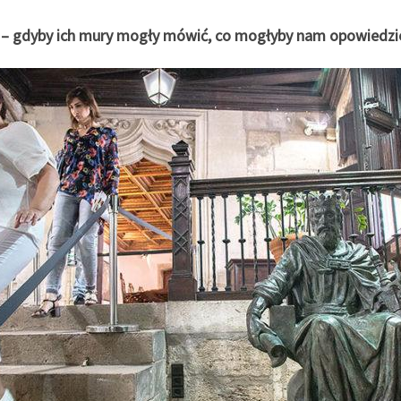
ory – gdyby ich mury mogły mówić, co mogłyby nam opowiedzie