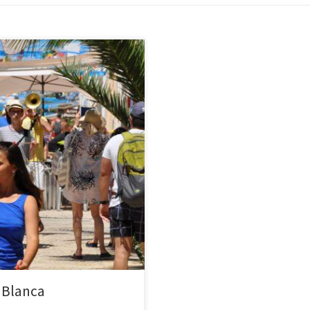
z znajdujący się w regionie
 Przylądku Santa Pola, a jej
 Blanca