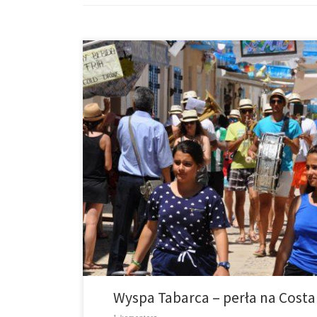
Wyspa Tabarca należy do miejsc, które każdy urlopowic
Alicante mus koniecznie odwiedzić. Wyspa ta należy do
wody w 1986 roku zostały […]
Wyspa Tabarca – perła na Costa