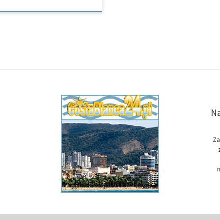
Na
Za
n