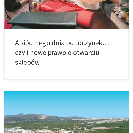
A siódmego dnia odpoczynek…
czyli nowe prawo o otwarciu
sklepów
Potries należy do mniejszych miejscowości, które na pierwszy rzut
oka wydają się być niepozorne, jednak już na drugi rzut oka wręcz
usidla każdego turystę, ponieważ ma ono do zaoferowania