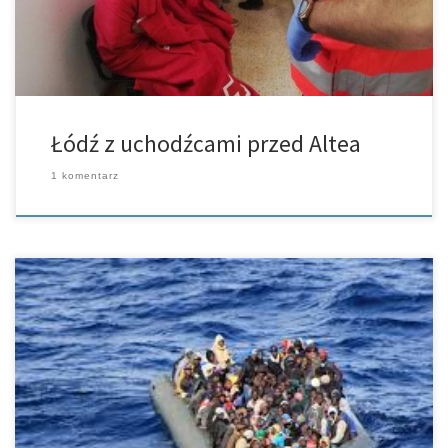
Łódź z uchodźcami przed Altea
1 komentarz
Przed wybrzeżem Cartageny 17 czerwca tego roku znaleziono
łódź, w której znajdowały się ciała pięciu mężczyzn, jak się
okazało, uchodźców. Statek handlowy „Baltic Wave” odkrył na
około 130 kilometrów przed […]