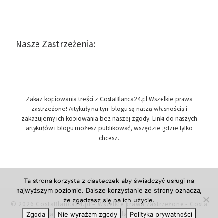
Nasze Zastrzeżenia:
Zakaz kopiowania treści z CostaBlanca24.pl Wszelkie prawa
zastrzeżone! Artykuły na tym blogu są naszą własnością i
zakazujemy ich kopiowania bez naszej zgody. Linki do naszych
artykułów i blogu możesz publikować, wszędzie gdzie tylko
chcesz.
Ta strona korzysta z ciasteczek aby świadczyć usługi na
najwyższym poziomie. Dalsze korzystanie ze strony oznacza,
że zgadzasz się na ich użycie.
© 2026
CostaBlanca24.pl
– Wszelkie prawa zastrzeżone
- Costa
Blanca w Hiszpanii, przydatne informacje.
Zgoda
Nie wyrażam zgody
Polityka prywatności