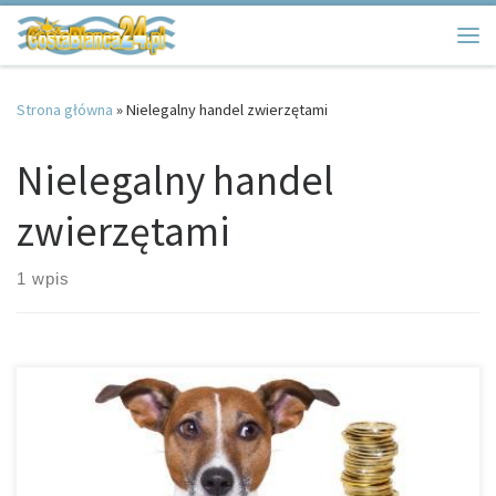
Przejdź do treści
Me
Strona główna
»
Nielegalny handel zwierzętami
Nielegalny handel
zwierzętami
1 wpis
Kongres w Alicante – Nielegalny handel dzikimi zwierzętami oraz