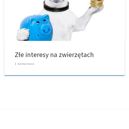
szczeniakami psów kwitnie na całego. Chodzi tu głownie o psy do
walk, które są na dopingu, nieszczepione szczeniaki oraz
zwierzęta egzotyczne. […]
Złe interesy na zwierzętach
1 komentarz