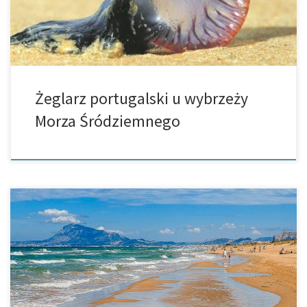
Żeglarz portugalski u wybrzeży
Morza Śródziemnego
Przy nadbrzeżu w Oliva pewien spacerowicz dokonał
makabrycznego odkrycia. Kilka metrów od brzegu morza
mężczyzna zauważył ludzką stopę. Od razu zaalarmował on
miejscową policję. Ta zawiadomiła gwardię cywilną, która
przewiozła […]