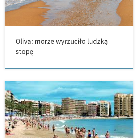
Oliva: morze wyrzuciło ludzką
stopę
Wakacje to dla wszystkich piękny czas związany z odpoczynkiem,
miłymi przeżyciami oraz wspomnieniami. Niestety nie zawsze
okazują się one być przyjemne. W regionie Valencia tego lata
utopiło się już 37 […]