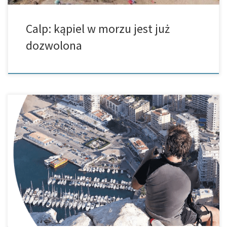
Calp: kąpiel w morzu jest już
dozwolona
Na podziwianie widoku z Peñón de Ifach w Calp trzeba sobie
najpierw zapracować. Trzeba mianowicie pokonać najpierw
różnicę 300 metrów wysokości. Jednak cały wysiłek zostanie
wynagrodzony gigatycznym widokiem na plaże […]