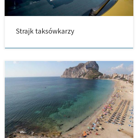
Strajk taksówkarzy
Na wszystkich plażach w Calp ściągnięto zakaz kąpieli w morzu
Calp – piątek, 25 maja, ratusz w Calp ogłosił, że kąpiel w morzu na
wszystkich plażach jest znowu dozwolona. Kilka […]