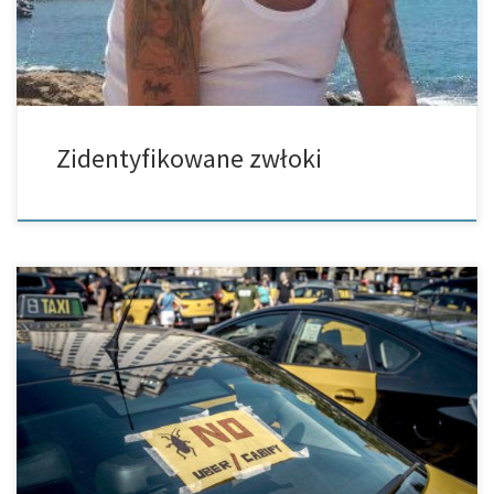
Zidentyfikowane zwłoki
Alicante – Dziki strajk taksówkarzy w Alicante w sobotę
doprowadził do chaosu na drogach całego miasta. Ruch fazami
całkowicie został wstrzymany. Wraz z niezapowiedzianym
strajkiem w samym środku letniego sezonu, […]