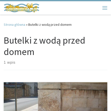
Przejdź do treści
Me
Strona główna
»
Butelki z wodą przed domem
Butelki z wodą przed
domem
1 wpis
Pewnie wiele osób będących w Hiszpanii, Portugalii czy na