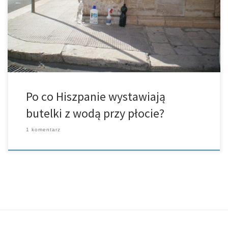
wyspach należących do tych państw zauważyło, że Hiszpanie mają
jak dla nas dosyć dziwny zwyczaj wystawiania butelek 3-5
litrowych przed swoje […]
Po co Hiszpanie wystawiają
butelki z wodą przy płocie?
1 komentarz