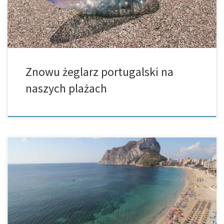
Znowu żeglarz portugalski na
naszych plażach
Na wszystkich plażach w Calp ściągnięto zakaz kąpieli w morzu
Calp – piątek, 25 maja, ratusz w Calp ogłosił, że kąpiel w morzu na
wszystkich plażach jest znowu dozwolona. Kilka […]