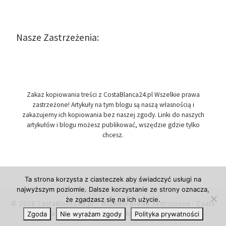
Nasze Zastrzeżenia:
Zakaz kopiowania treści z CostaBlanca24.pl Wszelkie prawa
zastrzeżone! Artykuły na tym blogu są naszą własnością i
zakazujemy ich kopiowania bez naszej zgody. Linki do naszych
artykułów i blogu możesz publikować, wszędzie gdzie tylko
chcesz.
Ta strona korzysta z ciasteczek aby świadczyć usługi na
najwyższym poziomie. Dalsze korzystanie ze strony oznacza,
że zgadzasz się na ich użycie.
© 2026
CostaBlanca24.pl
– Wszelkie prawa zastrzeżone
- Costa
Blanca w Hiszpanii, przydatne informacje.
Zgoda
Nie wyrażam zgody
Polityka prywatności