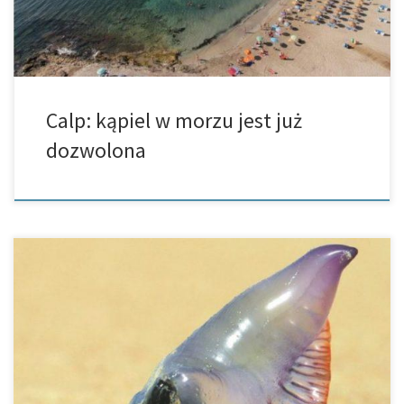
Calp: kąpiel w morzu jest już
dozwolona
Egzemplarze trującego żeglarza portugalskiego ponownie
pojawiły się w Alicante i El Campello. Alicante/El Campello –
Właściwie to żeglarz portugalski miał już dawno zniknąć z plaż
prowincji Alicante, jednak w tym […]