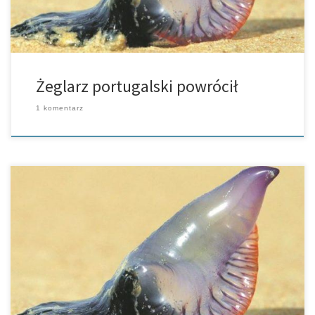
Żeglarz portugalski powrócił
1 komentarz
Guardamar del Segura – na plaży Las Ortigas w Guardamar del
Segura odkryto żeglarza portugalskiego (Physalia physalis). Jest to
mocno parząca aretuza. Zwierzę to zazwyczaj występuje w
Pacyfiku oraz Atlantyku […]