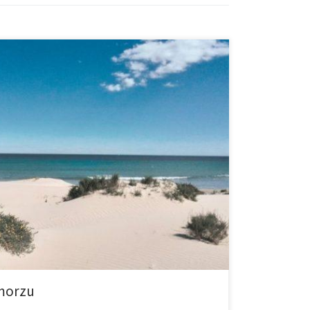
 – Prawdziwy dramat wydarzył się w środę na Playa
39-letnia kobieta oraz 48-letni mężczyzna utonęli w
miejsce, […]
 morzu