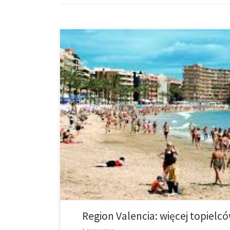
Wakacje to dla wszystkich piękny czas związany z od
oraz wspomnieniami. Niestety nie zawsze okazują się
Valencia tego lata utopiło się już 37 […]
Region Valencia: więcej topielc