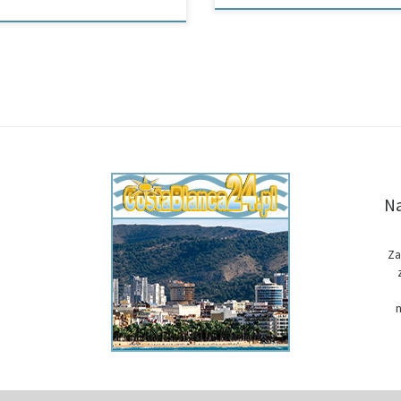
Na
Za
n