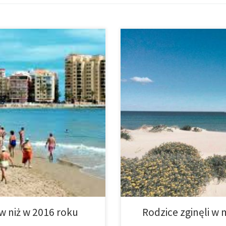
poczynkiem, miłymi przeżyciami
Guardamar del Segura/Torrevieja
 one być przyjemne. W regionie
Tossals w Guardamar del Segura. 
morzu. Na zdjęciu widoczne jest 
ów niż w 2016 roku
Rodzice zginęli w