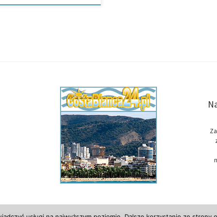
Na
Za
n
wiadczyć usługi na najwyższym poziomie. Dalsze korzystanie ze strony o