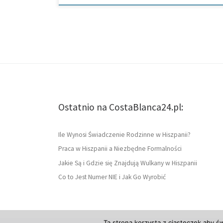
Ostatnio na CostaBlanca24.pl:
Ile Wynosi Świadczenie Rodzinne w Hiszpanii?
Praca w Hiszpanii a Niezbędne Formalności
Jakie Są i Gdzie się Znajdują Wulkany w Hiszpanii
Co to Jest Numer NIE i Jak Go Wyrobić
Ta strona korzysta z ciasteczek aby ś