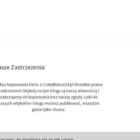
sze Zastrzeżenia:
kaz kopiowania treści z CostaBlanca24.pl Wszelkie prawa
zastrzeżone! Artykuły na tym blogu są naszą własnością i
zakazujemy ich kopiowania bez naszej zgody. Linki do
aszych artykułów i blogu możesz publikować, wszędzie
gdzie tylko chcesz.
znacza, że zgadzasz się na ich użycie.