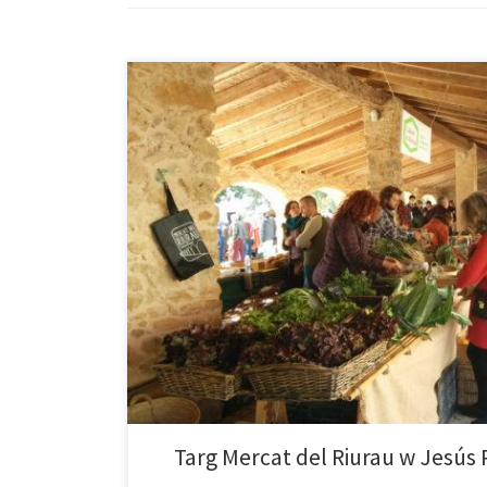
Mało który targ nad wybrzeżem jest tak autentyczny jak
niedzieli od godziny 18:00 do 23:00 i znajduje się po
niegdyś suszono […]
Targ Mercat del Riurau w Jesús