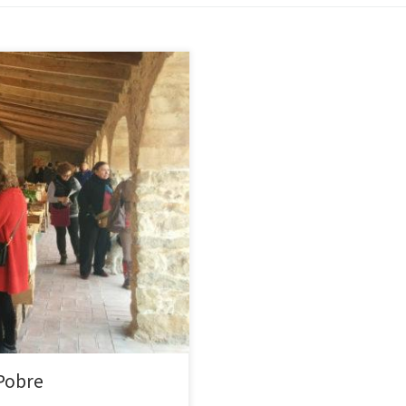
 ten. Latem targ czynny jest co
d starym budynkiem, gdzie
 Pobre