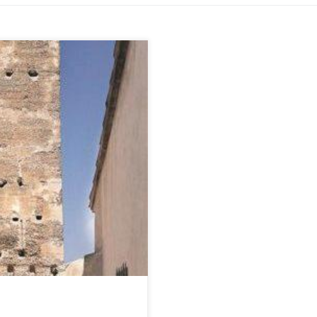
ia świętowała swoją dziewiątą
artych. Wieża pochodząca z XIII
ji […]