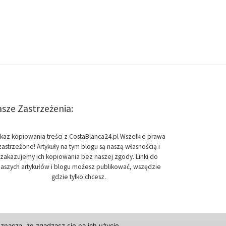
sze Zastrzeżenia:
kaz kopiowania treści z CostaBlanca24.pl Wszelkie prawa
zastrzeżone! Artykuły na tym blogu są naszą własnością i
zakazujemy ich kopiowania bez naszej zgody. Linki do
aszych artykułów i blogu możesz publikować, wszędzie
gdzie tylko chcesz.
znacza, że zgadzasz się na ich użycie.