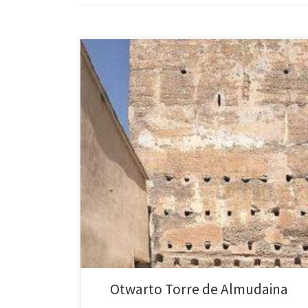
Almudaina – Torre de Almudaina we wtorek, 14 sierpn
rocznicę otwarcia dla odwiedzających dniem drzwi otw
wieku, która stoi nieopodal Cocentaina wgłębi prowinc
Otwarto Torre de Almudaina