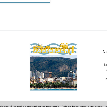
Na
Za
n
wiadczyć usługi na najwyższym poziomie. Dalsze korzystanie ze strony o