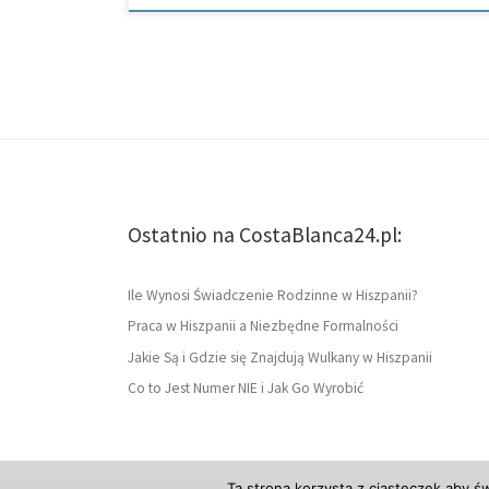
Ostatnio na CostaBlanca24.pl:
Ile Wynosi Świadczenie Rodzinne w Hiszpanii?
Praca w Hiszpanii a Niezbędne Formalności
Jakie Są i Gdzie się Znajdują Wulkany w Hiszpanii
Co to Jest Numer NIE i Jak Go Wyrobić
Ta strona korzysta z ciasteczek aby ś