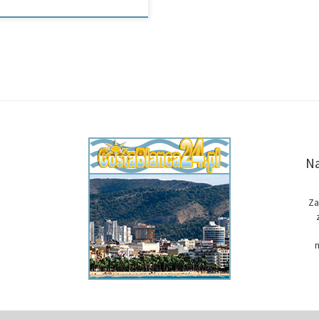
Na
Za
n