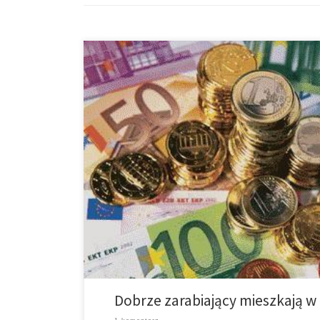
Orihuela – Guardamar del Segura uchodzi za najbogat
statystyk urzędu zajmującego się podatkami Agencia T
deklaracjami podatkowymi (IRPF) z 2015 roku średnie
Dobrze zarabiający mieszkają 