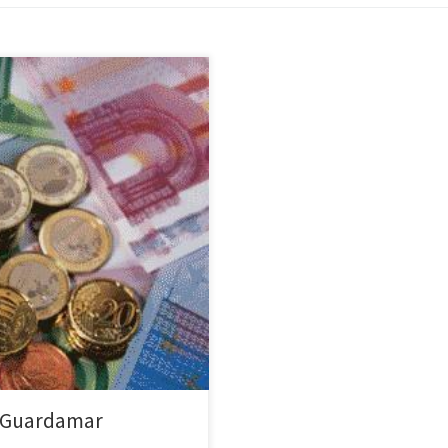
szą gminę Vega Baja. Według
ributaria zgodnie ze złożonymi
 roczne […]
w Guardamar