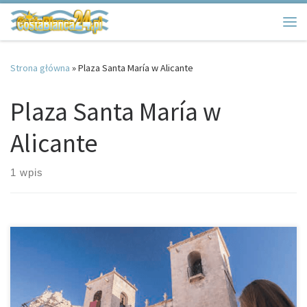
Przejdź do treści
Me
Strona główna
»
Plaza Santa María w Alicante
Plaza Santa María w
Alicante
1 wpis
Plaza Santa María w Alicante to miejsce, w którym znajdziemy