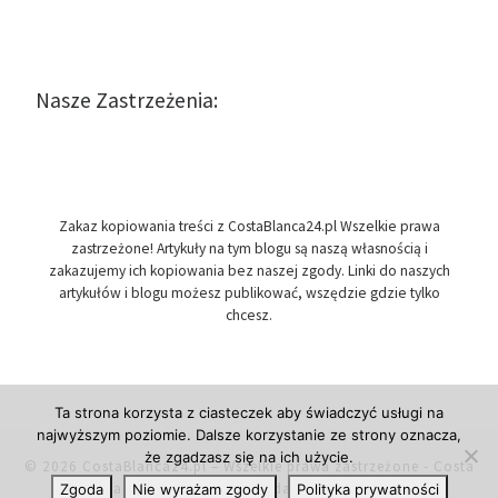
Nasze Zastrzeżenia:
Zakaz kopiowania treści z CostaBlanca24.pl Wszelkie prawa
zastrzeżone! Artykuły na tym blogu są naszą własnością i
zakazujemy ich kopiowania bez naszej zgody. Linki do naszych
artykułów i blogu możesz publikować, wszędzie gdzie tylko
chcesz.
Ta strona korzysta z ciasteczek aby świadczyć usługi na
najwyższym poziomie. Dalsze korzystanie ze strony oznacza,
że zgadzasz się na ich użycie.
© 2026
CostaBlanca24.pl
– Wszelkie prawa zastrzeżone
- Costa
Blanca w Hiszpanii, przydatne informacje.
Zgoda
Nie wyrażam zgody
Polityka prywatności