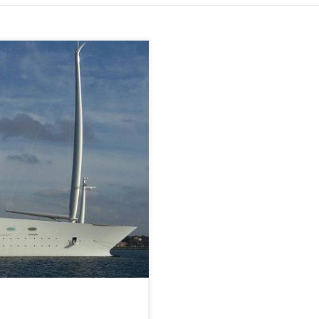
atki bogaczy w Cartagenie.
 jest zacumowanych w porcie w
[…]