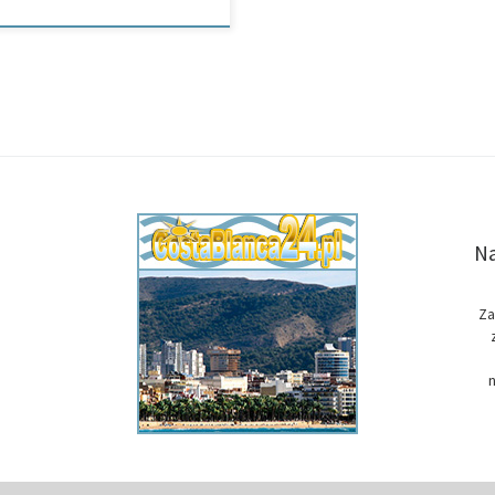
Na
Za
n