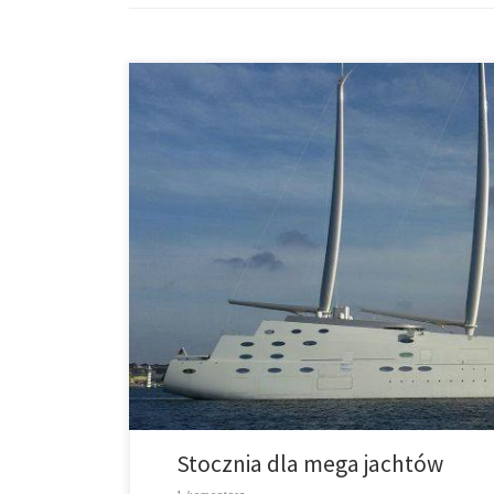
Cartagena – Navantia dokonuje inspekcji i naprawia st
Tymczasowo kilkanaście największych jachtów świata
Cartagenie – jak podaje gazeta „La Verdad”. Statki te 
Stocznia dla mega jachtów