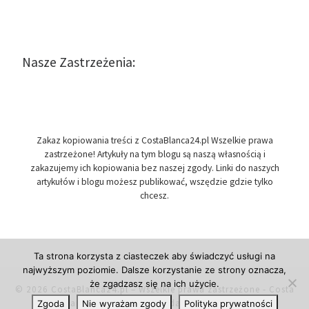
Nasze Zastrzeżenia:
Zakaz kopiowania treści z CostaBlanca24.pl Wszelkie prawa
zastrzeżone! Artykuły na tym blogu są naszą własnością i
zakazujemy ich kopiowania bez naszej zgody. Linki do naszych
artykułów i blogu możesz publikować, wszędzie gdzie tylko
chcesz.
Ta strona korzysta z ciasteczek aby świadczyć usługi na
najwyższym poziomie. Dalsze korzystanie ze strony oznacza,
że zgadzasz się na ich użycie.
© 2026
CostaBlanca24.pl
– Wszelkie prawa zastrzeżone
- Costa
Blanca w Hiszpanii, przydatne informacje.
Zgoda
Nie wyrażam zgody
Polityka prywatności