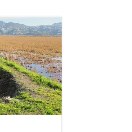
 gminy Els Poblets oraz Pego.
o sobie na swój drugi dom. Z