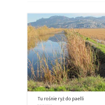
Całkiem na północy Marina Alta znajdują się dwie małe
Nie na darmo wielu Niemców właśnie ten teren wybrał
dala […]
Tu rośnie ryż do paelli