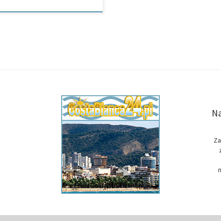
Na
Za
n