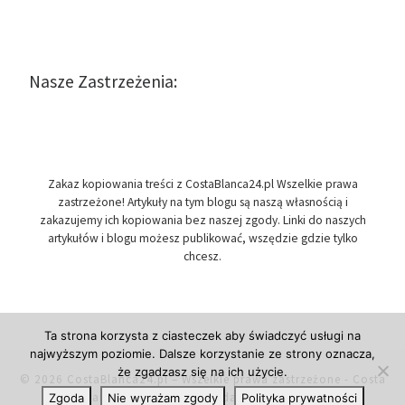
Nasze Zastrzeżenia:
Zakaz kopiowania treści z CostaBlanca24.pl Wszelkie prawa
zastrzeżone! Artykuły na tym blogu są naszą własnością i
zakazujemy ich kopiowania bez naszej zgody. Linki do naszych
artykułów i blogu możesz publikować, wszędzie gdzie tylko
chcesz.
Ta strona korzysta z ciasteczek aby świadczyć usługi na
najwyższym poziomie. Dalsze korzystanie ze strony oznacza,
że zgadzasz się na ich użycie.
© 2026
CostaBlanca24.pl
– Wszelkie prawa zastrzeżone
- Costa
Blanca w Hiszpanii, przydatne informacje.
Zgoda
Nie wyrażam zgody
Polityka prywatności