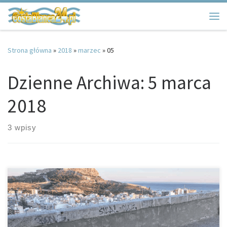
Przejdź do treści
Me
Strona główna
»
2018
»
marzec
»
05
Dzienne Archiwa:
5 marca
2018
3 wpisy
Niewątpliwie Castillo de Santa Bárbara jest obowiązkowym