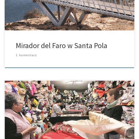
Mirador del Faro w Santa Pola
1 komentarz
València/Alicante – Osoby, które uwielbiają spędzać niedziele na
zakupach niestety od 25 lutego nie będą mogły więcej tego
dokonać. Od tygodnia w regionie Valencia panuje nowe prawo o
godzinach otwarcia […]