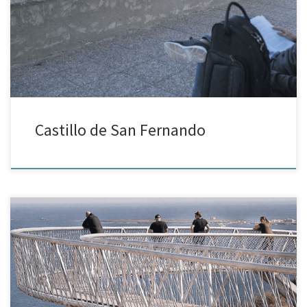
miejscem, które musi zwiedzić każdy odwiedzający Alicante. Ale
czy wiedzą państwo również o drugim castillo znajdującym się w
Alicante? Chodzi tutaj o Castillo […]
Castillo de San Fernando
Nieco schowana, na końcu prościutkiej drogi, która nagle zbacza z
N-332 w Santa Pola (na wysokości ok. 90 kilometra), leży platforma
widokowa Mirador del Faro. Z tego metalowego podestu rozciąga
[…]