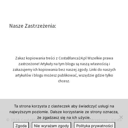
Nasze Zastrzeżenia:
Zakaz kopiowania treści z CostaBlanca24.pl Wszelkie prawa
zastrzeżone! Artykuły na tym blogu są naszą własnością i
zakazujemy ich kopiowania bez naszej zgody. Linki do naszych
artykułów i blogu możesz publikować, wszędzie gdzie tylko
chcesz.
Ta strona korzysta z ciasteczek aby świadczyć usługi na
najwyższym poziomie. Dalsze korzystanie ze strony oznacza,
że zgadzasz się na ich użycie.
© 2026
CostaBlanca24.pl
– Wszelkie prawa zastrzeżone
- Costa
Blanca w Hiszpanii, przydatne informacje.
Zgoda
Nie wyrażam zgody
Polityka prywatności