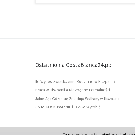
Ostatnio na CostaBlanca24.pl:
Ile Wynosi Świadczenie Rodzinne w Hiszpanii?
Praca w Hiszpanii a Niezbędne Formalności
Jakie Są i Gdzie się Znajdują Wulkany w Hiszpanii
Co to Jest Numer NIE i Jak Go Wyrobić
Ta strona korzysta z ciasteczek aby ś