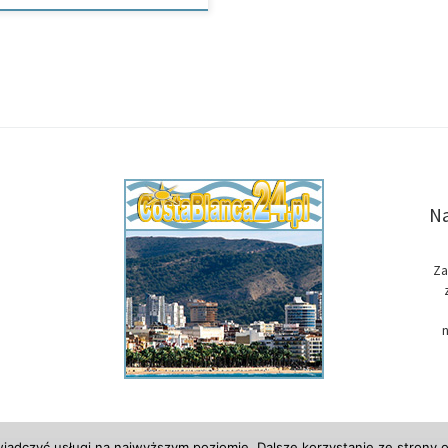
Na
Za
n
wiadczyć usługi na najwyższym poziomie. Dalsze korzystanie ze strony o