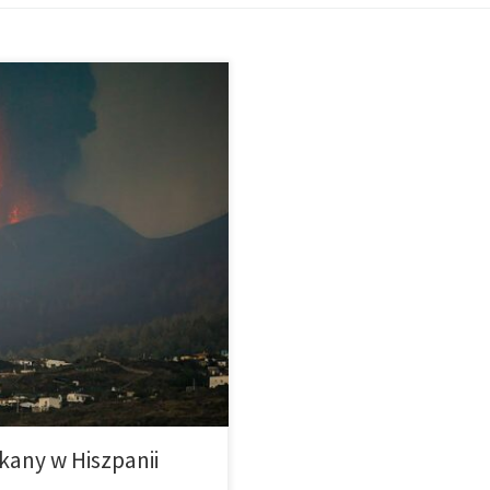
niejszych tworów przyrody.
ami ciepła między wnętrzem a
 […]
lkany w Hiszpanii