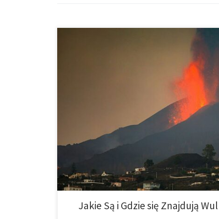
Wulkany to jedne z najniebezpieczniejszych i najpięk
Powstają na styku płyt tektonicznych i są przewodnik
płaszczem Ziemi. Do tej pory na planecie znajduje się
Jakie Są i Gdzie się Znajdują Wu