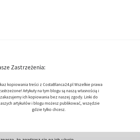
sze Zastrzeżenia:
kaz kopiowania treści z CostaBlanca24.pl Wszelkie prawa
zastrzeżone! Artykuły na tym blogu są naszą własnością i
zakazujemy ich kopiowania bez naszej zgody. Linki do
aszych artykułów i blogu możesz publikować, wszędzie
gdzie tylko chcesz.
znacza, że zgadzasz się na ich użycie.